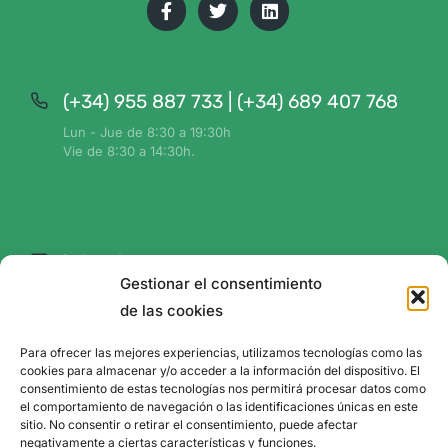
(+34) 955 887 733 | (+34) 689 407 768
Lun - Jue de 8:30 a 19:30h
Vie de 8:30 a 14:30h.
hola@plan-ve.org
Gestionar el consentimiento
Información y soporte
de las cookies
Para ofrecer las mejores experiencias, utilizamos tecnologías como las
cookies para almacenar y/o acceder a la información del dispositivo. El
consentimiento de estas tecnologías nos permitirá procesar datos como
C/ Leonardo da Vinci, 18 Edificio Marie Curie
el comportamiento de navegación o las identificaciones únicas en este
sitio. No consentir o retirar el consentimiento, puede afectar
Planta 3, módulo 3 41092 Sevilla, España
negativamente a ciertas características y funciones.